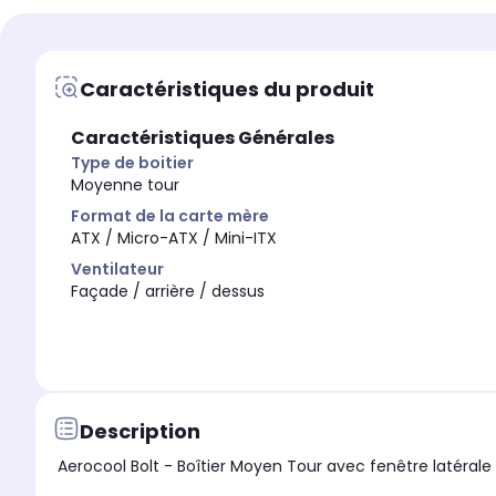
Matières
Matières
Acier et plastique
Aluminium
Caractéristiques du produit
Ventilateur
Ventilateur
Arrière
Façade / arrière / dessus
Caractéristiques Générales
Type de boitier
Moyenne tour
Format de la carte mère
ATX / Micro-ATX / Mini-ITX
Ventilateur
Façade / arrière / dessus
Description
Aerocool Bolt - Boîtier Moyen Tour avec fenêtre latérale