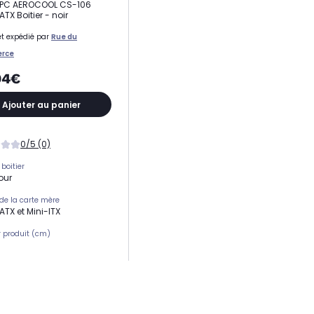
r PC AEROCOOL CS-106
TX Boitier - noir
t expédié par
Rue du
rce
94€
Ajouter au panier
0/5 (0)
boitier
tour
de la carte mère
ATX et Mini-ITX
 produit (cm)
 produit (cm)
eur produit (cm)