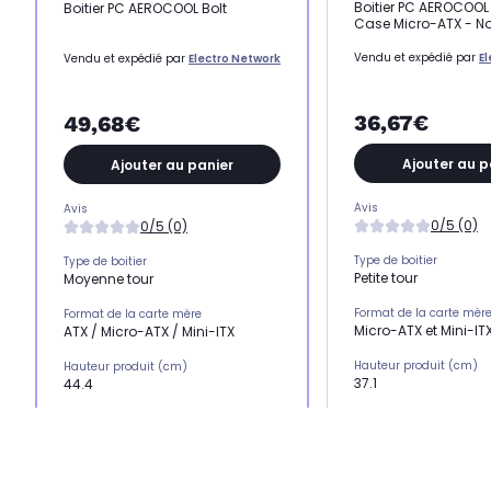
Boitier PC AEROCOOL
Boitier PC AEROCOOL Bolt
Case Micro-ATX - No
Vendu et expédié par
E
Vendu et expédié par
Electro Network
36,67€
49,68€
Ajouter au p
Ajouter au panier
Avis
Avis
0/5 (0)
0/5 (0)
Type de boitier
Type de boitier
Petite tour
Moyenne tour
Format de la carte mèr
Format de la carte mère
Micro-ATX et Mini-IT
ATX / Micro-ATX / Mini-ITX
Hauteur produit (cm)
Hauteur produit (cm)
37.1
44.4
Largeur produit (cm)
Largeur produit (cm)
19.9
19.4
Profondeur produit (cm
Profondeur produit (cm)
35.7
41.0