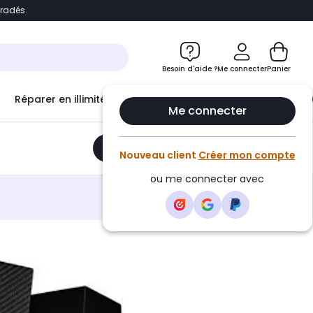
bradés.
e
Accéder directement au chatbot
Besoin d'aide ?
Me connecter
Panier
Réparer en illimité avec
Le Club Infinity
Econ
Me connecter
Ajouter au panier
•
49,68€
Nouveau client
Créer mon compte
ou me connecter avec