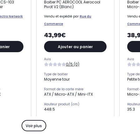
 CS-103
Boitier PC AEROCOOL Aerocool
Boitie
ir
Pivot V2 (Blanc)
Micro-A
lectro Network
Vendu et expédié par
Rue du
Vendu e
Commerce
Comme
43,99€
38,
anier
Ajouter au panier
Avis
Avis
0/5 (0)
Type de boitier
Type de 
Moyenne tour
Petite 
e
Format de la carte mère
Format 
X
ATX / Micro-ATX / Mini-ITX
Micro-
Hauteur produit (cm)
Hauteur
448.5
35.3
Largeur produit (cm)
Largeur
223.5
19.9
Voir plus
)
Profondeur produit (cm)
Profond
369.5
34.0