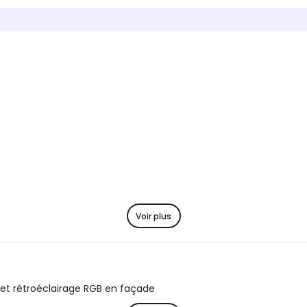
Matières
Matière
Acier
Acier e
Ventilateur
Ventila
-
Façade 
Voir plus
 et rétroéclairage RGB en façade