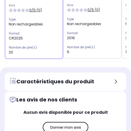
Avis
Avi
Avis
0/5 (0)
0/5 (0)
Type
Typ
Type
Non rechargeables
No
Non rechargeables
Format
For
Format
2016
37
CR2025
Nombre de pile(s)
Nom
Nombre de pile(s)
5
10
20
Caractéristiques du produit
Les avis de nos clients
Aucun avis disponible pour ce produit
Donner mon avis