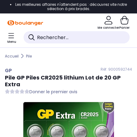
Les meilleures affaires n'attendent pas : découvrez vite notre
Accéder directement à la navigation
sélection à prix bradés.
Accéder directement au contenu
Me connecter
Panier
Accéder directement au pied de page
Menu
Accéder directement au chatbot
Accueil
Pile
Réf. 900
0592744
GP
Pile
GP
Piles CR2025 lithium Lot de 20 GP
Extra
Donner le premier avis