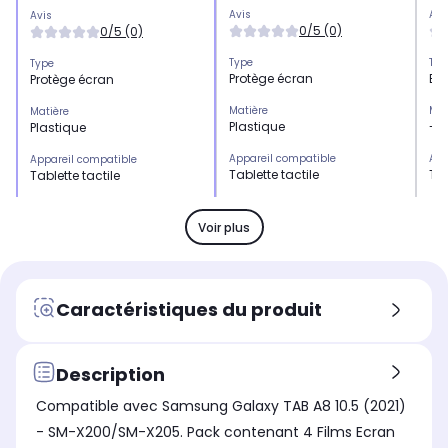
Avis
Avi
Avis
0/5 (0)
0/5 (0)
Type
Typ
Type
Protège écran
Etu
Protège écran
Matière
Mat
Matière
Plastique
-
Plastique
Appareil compatible
App
Appareil compatible
Tablette tactile
Tab
Tablette tactile
Coloris extérieur
Col
Coloris extérieur
Transparent
Ro
Transparent
Voir plus
Caractéristiques du produit
Description
Compatible avec Samsung Galaxy TAB A8 10.5 (2021)
- SM-X200/SM-X205. Pack contenant 4 Films Ecran