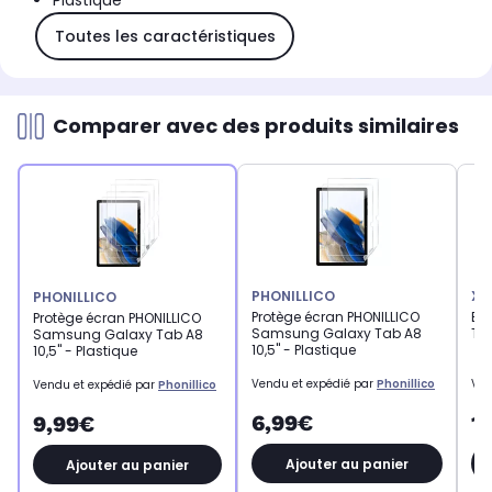
Plastique
Toutes les caractéristiques
Comparer avec des produits similaires
PHONILLICO
XE
PHONILLICO
Protège écran PHONILLICO
Et
Protège écran PHONILLICO
Samsung Galaxy Tab A8
Ta
Samsung Galaxy Tab A8
10,5" - Plastique
10,5" - Plastique
Vendu et expédié par
Phonillico
Ven
Vendu et expédié par
Phonillico
6,99€
1
9,99€
Ajouter au panier
Ajouter au panier