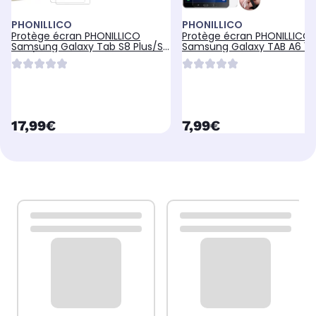
PHONILLICO
PHONILLICO
Protège écran PHONILLICO
Protège écran PHONILLICO
Samsung Galaxy Tab S8 Plus/S7
Samsung Galaxy TAB A6 10.
Plus/S7 FE
Plastique
currentPrice
currentPrice
17,99€
7,99€