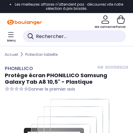
Les meilleures affaires n'attendent pas : découvrez vite notre
Accéder directement à la navigation
sélection à prix bradés.
Accéder directement au contenu
Me connecter
Panier
Accéder directement au pied de page
Menu
Accéder directement au chatbot
Accueil
Protection tablette
Réf. 900
0589229
PHONILLICO
Protège écran
PHONILLICO
Samsung
Galaxy Tab A8 10,5" - Plastique
Donner le premier avis