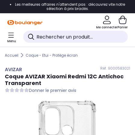
Les meilleures affaires n'attendent pas : découvrez vite notre
Accéder directement à la navigation
sélection à prix bradés.
Accéder directement au contenu
Me connecter
Panier
Accéder directement au pied de page
Menu
Accéder directement au chatbot
Accueil
Coque - Etui - Protège écran
Réf. 900
0583021
AVIZAR
Coque
AVIZAR
Xiaomi Redmi 12C Antichoc
Transparent
Donner le premier avis