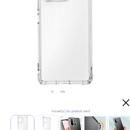
Visuel(s) du produit neuf