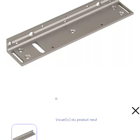
Visuel(s) du produit neuf