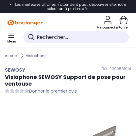
Les meilleures affaires n'attendent pas : découvrez vite notre
Accéder directement à la navigation
sélection à prix bradés.
Accéder directement au contenu
Me connecter
Panier
Accéder directement au pied de page
Menu
Accéder directement au chatbot
Accueil
Visiophone
Réf. 900
0581914
SEWOSY
Visiophone
SEWOSY
Support de pose pour
ventouse
Donner le premier avis