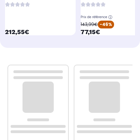
400mm
Prix de référence
oldPrice
143,99€
-46%
currentPrice
currentPrice
212,55€
77,15€