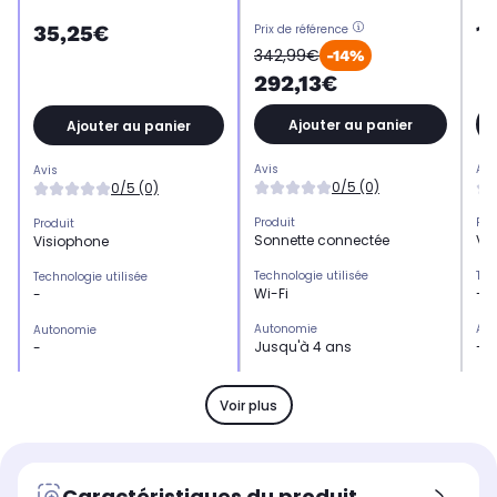
1
35,25€
Prix de référence
342,99€
-14%
292,13€
Ajouter au panier
Ajouter au panier
Avis
Avi
Avis
0/5 (0)
0/5 (0)
Produit
Pro
Produit
Sonnette connectée
Vi
Visiophone
Technologie utilisée
Tec
Technologie utilisée
Wi-Fi
-
-
Autonomie
Aut
Autonomie
Jusqu'à 4 ans
-
-
Taille de l'écran
Tail
Taille de l'écran
Non
-
-
Voir plus
Usage
Us
Usage
Permet de contrôler votre
-
-
maison à distance
Caractéristiques du produit