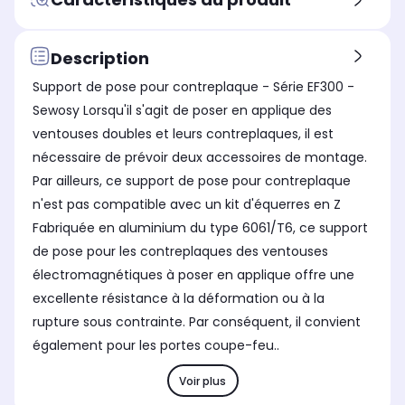
Utilisation
Uti
Utilisation
-
No
Connectée
Fonctionne
Fon
Description
Fonctionne
Sur secteur
Sur
-
Support de pose pour contreplaque - Série EF300 -
Wifi
Wifi
Wifi
Sewosy Lorsqu'il s'agit de poser en applique des
Oui
No
Non
ventouses doubles et leurs contreplaques, il est
Bluetooth
Blu
Bluetooth
Non
No
Non
nécessaire de prévoir deux accessoires de montage.
Par ailleurs, ce support de pose pour contreplaque
n'est pas compatible avec un kit d'équerres en Z
Fabriquée en aluminium du type 6061/T6, ce support
de pose pour les contreplaques des ventouses
électromagnétiques à poser en applique offre une
excellente résistance à la déformation ou à la
rupture sous contrainte. Par conséquent, il convient
également pour les portes coupe-feu..
Voir plus