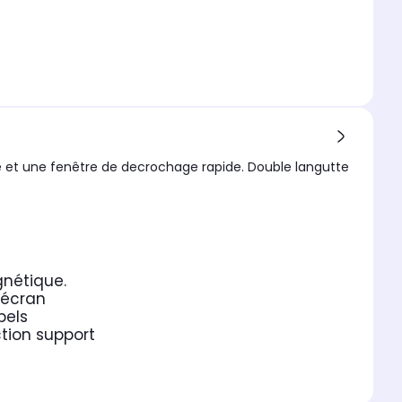
e et une fenêtre de decrochage rapide. Double langutte
gnétique.
'écran
pels
tion support