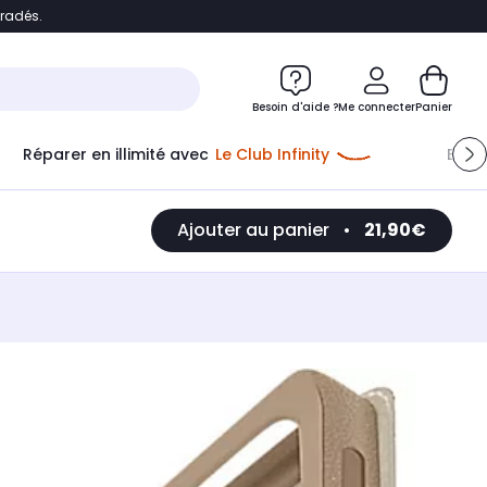
bradés.
e
Accéder directement au chatbot
Besoin d'aide ?
Me connecter
Panier
Réparer en illimité avec
Le Club Infinity
Econ
Ajouter au panier
•
21,90€