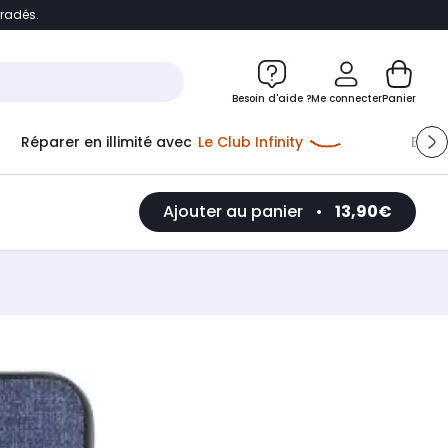
bradés.
e
Accéder directement au chatbot
Besoin d'aide ?
Me connecter
Panier
Réparer en illimité avec
Le Club Infinity
Econ
Ajouter au panier
•
13,90€