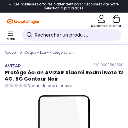
Les meilleures affaires n'attendent pas : découvrez vite notre
Accéder directement à la navigation
sélection à prix bradés.
Accéder directement au contenu
Me connecter
Panier
Accéder directement au pied de page
Menu
Accéder directement au chatbot
Accueil
Coque - Etui - Protège écran
Réf. 900
0564599
AVIZAR
Protège écran
AVIZAR
Xiaomi Redmi Note 12
4G, 5G Contour Noir
Donner le premier avis