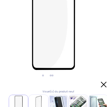
Visuel(s) du produit neuf