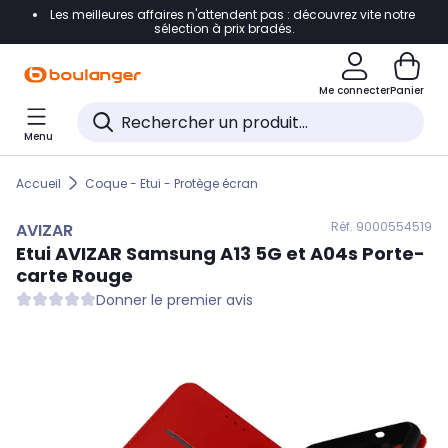
Les meilleures affaires n'attendent pas : découvrez vite notre
Accéder directement à la navigation
sélection à prix bradés.
Accéder directement au contenu
Me connecter
Panier
Accéder directement au pied de page
Menu
Accéder directement au chatbot
Accueil
Coque - Etui - Protège écran
Réf. 900
0554519
AVIZAR
Etui
AVIZAR
Samsung A13 5G et A04s Porte-
carte Rouge
Donner le premier avis