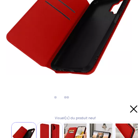
Visuel(s) du produit neuf