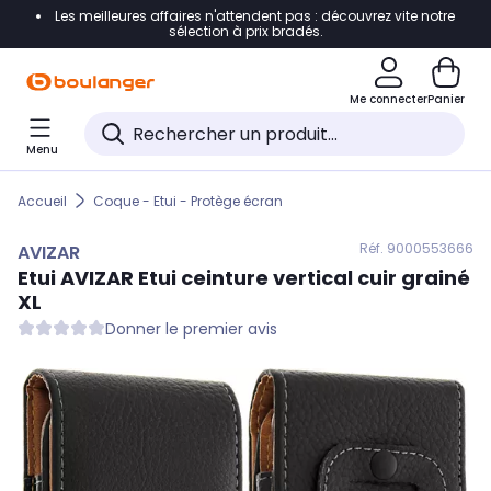
Les meilleures affaires n'attendent pas : découvrez vite notre
Accéder directement à la navigation
sélection à prix bradés.
Accéder directement au contenu
Me connecter
Panier
Accéder directement au pied de page
Menu
Accéder directement au chatbot
Accueil
Coque - Etui - Protège écran
Réf. 900
0553666
AVIZAR
Etui
AVIZAR
Etui ceinture vertical cuir grainé
XL
Donner le premier avis