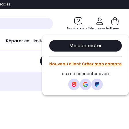
bradés.
e
Accéder directement au chatbot
Besoin d'aide ?
Me connecter
Panier
Réparer en illimité avec
Le Club Infinity
Econ
Me connecter
Ajouter au panier
•
17,99€
Nouveau client
Créer mon compte
ou me connecter avec