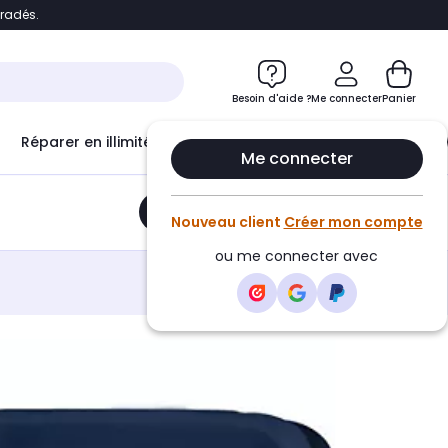
bradés.
e
Accéder directement au chatbot
Besoin d'aide ?
Me connecter
Panier
Réparer en illimité avec
Le Club Infinity
Econ
Me connecter
Ajouter au panier
•
21,90€
Nouveau client
Créer mon compte
ou me connecter avec