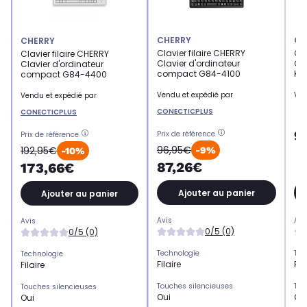
CHERRY
CH
CHERRY
Clavier filaire CHERRY
Cla
Clavier filaire CHERRY
Clavier d'ordinateur
Cla
Clavier d'ordinateur
compact G84-4100
KE
compact G84-4400
Vendu et expédié par
Ven
Vendu et expédié par
CONECTICPLUS
CONECTICPLUS
9
Prix de référence
Prix de référence
96,95€
192,95€
-9%
-10%
87,26€
173,66€
Ajouter au panier
Ajouter au panier
Avis
Avi
Avis
0/5 (0)
0/5 (0)
Technologie
Tec
Technologie
Filaire
Fil
Filaire
Touches silencieuses
Tou
Touches silencieuses
Oui
Ou
Oui