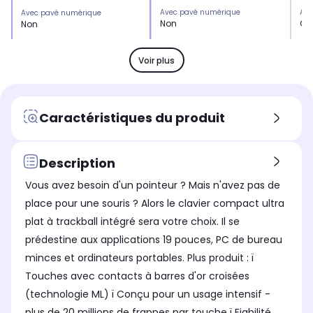
Avec pavé numérique
Ave
Avec pavé numérique
Non
Ou
Non
Support poignet
Sup
Support poignet
Non
No
Non
Voir plus
Alimentation
Ali
Alimentation
Non communiqué
No
Non communiqué
Longueur câble
Lon
Longueur câble
Caractéristiques du produit
1,00 m
1,0
1,00 m
Rétroéclairé
Rét
Rétroéclairé
Non
No
Non
Description
Utilisation
Uti
Utilisation
Vous avez besoin d'un pointeur ? Mais n'avez pas de
Bureautique
Bu
Bureautique
place pour une souris ? Alors le clavier compact ultra
Type de clavier
Typ
Type de clavier
plat à trackball intégré sera votre choix. Il se
Classique
Cl
Classique
prédestine aux applications 19 pouces, PC de bureau
Format
For
Format
minces et ordinateurs portables. Plus produit : ï
Sans pavé numérique
Av
Sans pavé numérique
Touches avec contacts à barres d'or croisées
(technologie ML) ï Conçu pour un usage intensif -
plus de 20 millions de frappes par touche ï Fiabilité