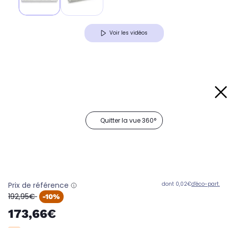
Voir les vidéos
Quitter la vue 360°
Prix de référence
dont 0,02€
d'éco-part.
oldPrice
192,95€
-10%
173,66€