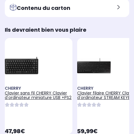
Contenu du carton
Ils devraient bien vous plaire
CHERRY
CHERRY
Clavier sans fil CHERRY Clavier
Clavier filaire CHERRY Clavi
d'ordinateur miniature USB +PS2
d'ordinateur STREAM KEYB
USB
currentPrice
currentPrice
47,98€
59,99€