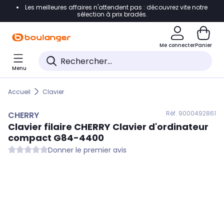
Les meilleures affaires n'attendent pas : découvrez vite notre
Accéder directement à la navigation
sélection à prix bradés.
Accéder directement au contenu
Me connecter
Panier
Accéder directement au pied de page
Menu
Accéder directement au chatbot
Accueil
Clavier
Réf. 900
0492861
CHERRY
Clavier filaire
CHERRY
Clavier d'ordinateur
compact G84-4400
Donner le premier avis