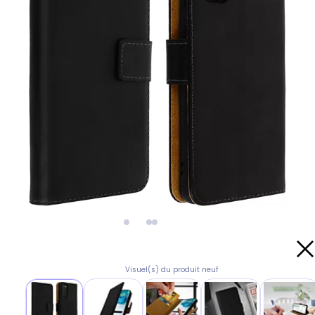
Visuel(s) du produit neuf