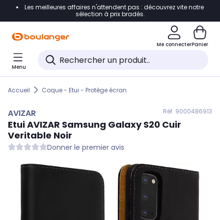
Les meilleures affaires n'attendent pas : découvrez vite notre
Accéder directement à la navigation
sélection à prix bradés.
Accéder directement au contenu
Me connecter
Panier
Accéder directement au pied de page
Menu
Accéder directement au chatbot
Accueil
Coque - Etui - Protège écran
Réf. 900
0486913
AVIZAR
Etui
AVIZAR
Samsung Galaxy S20 Cuir
Veritable Noir
Donner le premier avis