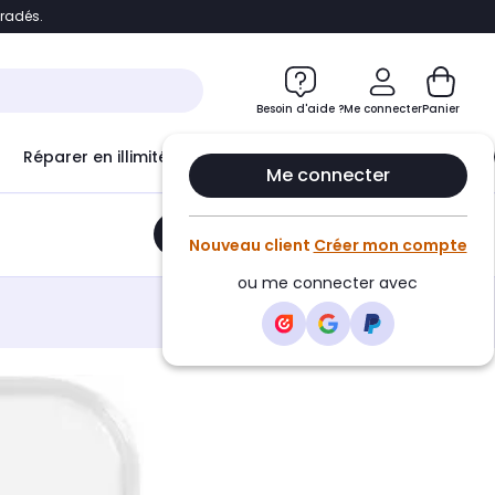
bradés.
e
Accéder directement au chatbot
Besoin d'aide ?
Me connecter
Panier
Réparer en illimité avec
Le Club Infinity
Econ
Me connecter
Ajouter au panier
•
21,90€
Nouveau client
Créer mon compte
ou me connecter avec