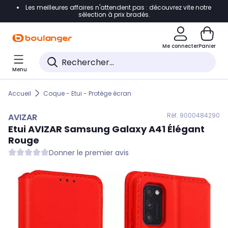
Les meilleures affaires n'attendent pas : découvrez vite notre
Accéder directement à la navigation
sélection à prix bradés.
Accéder directement au contenu
Me connecter
Panier
Accéder directement au pied de page
Menu
Accéder directement au chatbot
Accueil
Coque - Etui - Protège écran
Réf. 900
0484290
AVIZAR
Etui
AVIZAR
Samsung Galaxy A41 Élégant
Rouge
Donner le premier avis