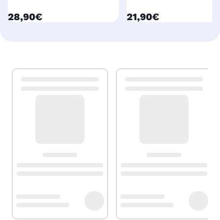
currentPrice
currentPrice
28,90€
21,90€