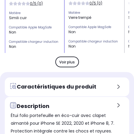
0/5 (0)
0/5 (0)
Matière
Mat
Matière
Verre trempé
Sim
Simili cuir
Compatible Apple MagSafe
Com
Compatible Apple MagSafe
Non
No
Non
Compatible chargeur induction
Com
Compatible chargeur induction
Non
No
Non
Emplacement(s) carte(s)
Emp
Emplacement(s) carte(s)
Non
No
Non
Voir plus
Type de protection
Typ
Type de protection
Protection objectif
Etu
Etui
Marque compatible
Mar
Marque compatible
Caractéristiques du produit
Apple
Ap
Apple
Modèle compatible 1
Mod
Modèle compatible 1
iPhone 16e
iP
iPhone SE 2022
Description
Coloris extérieur
Col
Coloris extérieur
Étui folio portefeuille en éco-cuir avec clapet
Noir
Noi
Noir
aimanté pour iPhone SE 2022, 2020 et iPhone 8, 7.
Protection intégrale contre les chocs et rayures.