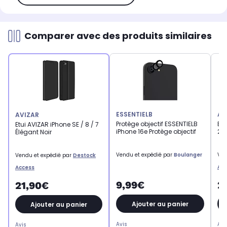
Comparer avec des produits similaires
ESSENTIELB
AV
AVIZAR
Protège objectif ESSENTIELB
Etu
Etui AVIZAR iPhone SE / 8 / 7
iPhone 16e Protège objectif
202
Élégant Noir
Vendu et expédié par
Boulanger
Ven
Vendu et expédié par
Destock
Acc
Access
9,99€
2
21,90€
Ajouter au panier
Ajouter au panier
Avis
Avi
Avis