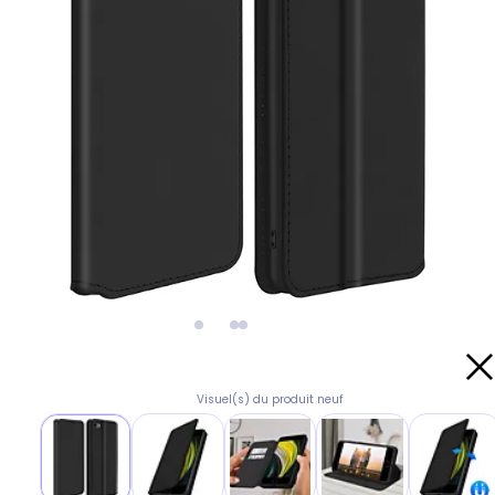
Visuel(s) du produit neuf