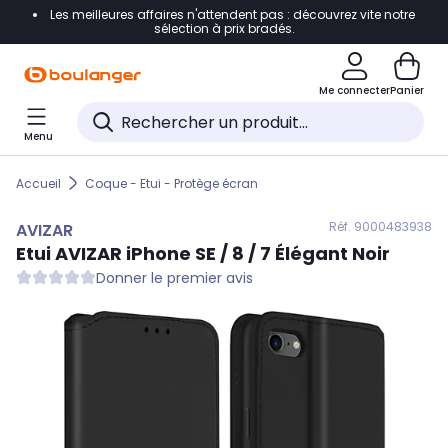
Les meilleures affaires n'attendent pas : découvrez vite notre
Accéder directement à la navigation
sélection à prix bradés.
Accéder directement au contenu
Me connecter
Panier
Accéder directement au pied de page
Menu
Accéder directement au chatbot
Accueil
Coque - Etui - Protège écran
Réf. 900
0483938
AVIZAR
Etui
AVIZAR
iPhone SE / 8 / 7 Élégant Noir
Donner le premier avis