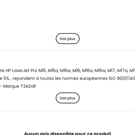
Voir plus
HP LaserJet Pro M15, M15a, M15w, M16, M16a, M16w, M17, M17a, 
 5% , repondent à toutes les normes européennes ISO 9001/140
n - Marque T3AZUR
Voir plus
Aucun avis disponible pour ce produit