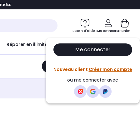
bradés.
e
Accéder directement au chatbot
Besoin d'aide ?
Me connecter
Panier
Réparer en illimité avec
Le Club Infinity
Econ
Me connecter
Ajouter au panier
•
36,90€
Nouveau client
Créer mon compte
ou me connecter avec