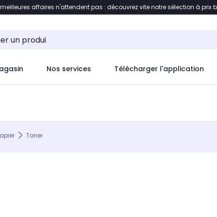
 meilleures affaires n'attendent pas : découvrez vite notre sélection à prix 
ement au contenu
Accéder directement au pied de pag
agasin
Nos services
Télécharger l'application
apier
Toner