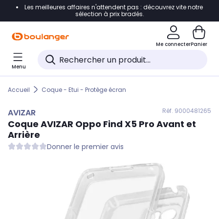
Les meilleures affaires n'attendent pas : découvrez vite notre
Accéder directement à la navigation
sélection à prix bradés.
Accéder directement au contenu
Me connecter
Panier
Accéder directement au pied de page
Menu
Accéder directement au chatbot
Accueil
Coque - Etui - Protège écran
Réf. 900
0481265
AVIZAR
Coque
AVIZAR
Oppo Find X5 Pro Avant et
Arrière
Donner le premier avis