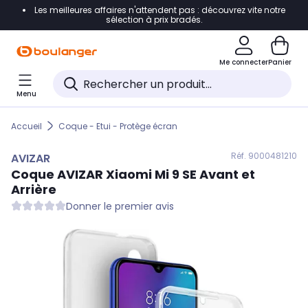
Les meilleures affaires n'attendent pas : découvrez vite notre
Accéder directement à la navigation
sélection à prix bradés.
Accéder directement au contenu
Me connecter
Panier
Accéder directement au pied de page
Menu
Accéder directement au chatbot
Accueil
Coque - Etui - Protège écran
Réf. 900
0481210
AVIZAR
Coque
AVIZAR
Xiaomi Mi 9 SE Avant et
Arrière
Donner le premier avis