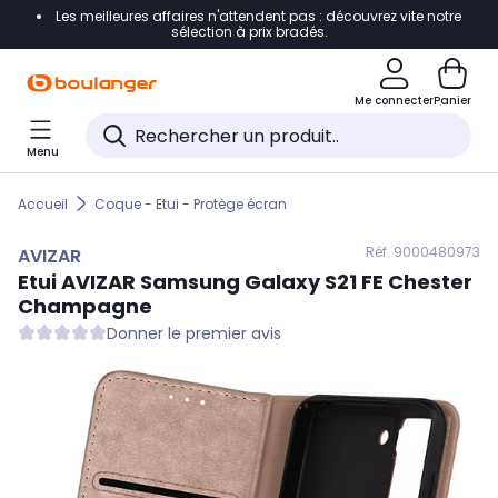
Les meilleures affaires n'attendent pas : découvrez vite notre
Accéder directement à la navigation
sélection à prix bradés.
Accéder directement au contenu
Me connecter
Panier
Accéder directement au pied de page
Menu
Accéder directement au chatbot
Accueil
Coque - Etui - Protège écran
Réf. 900
0480973
AVIZAR
Etui
AVIZAR
Samsung Galaxy S21 FE Chester
Champagne
Donner le premier avis