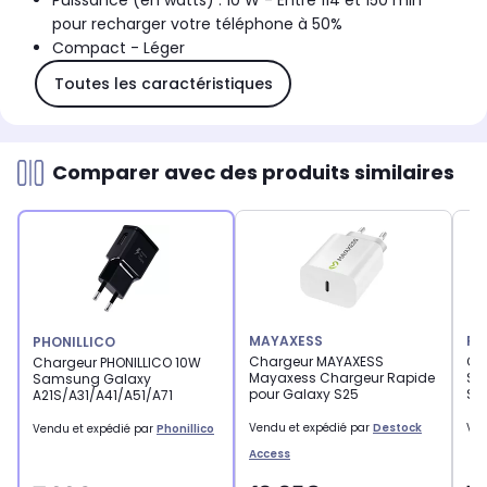
Puissance (en watts) : 10 W - Entre 114 et 150 min
pour recharger votre téléphone à 50%
Compact - Léger
Toutes les caractéristiques
Comparer avec des produits similaires
MAYAXESS
PH
PHONILLICO
Chargeur MAYAXESS
Ch
Chargeur PHONILLICO 10W
Mayaxess Chargeur Rapide
Sa
Samsung Galaxy
pour Galaxy S25
S3
A21S/A31/A41/A51/A71
Vendu et expédié par
Destock
Ven
Vendu et expédié par
Phonillico
Access