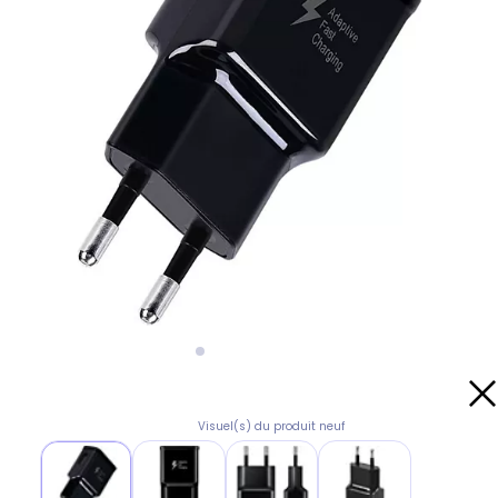
Visuel(s) du produit neuf