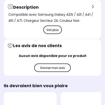
Compatible MagSafe
Com
Compatible MagSafe
Non
No
Non
Description
Nombre de port(s) entrée
Nom
Nombre de port(s) entrée
Compatible avec Samsung Galaxy A21S / A31 / A41 /
1.0
1.0
1.0
A51 / A71. Chargeur Secteur 2A. Couleur Noir.
Nombre de port(s) sortie
Nom
Nombre de port(s) sortie
1.0
1.0
1.0
Voir plus
Les avis de nos clients
Aucun avis disponible pour ce produit
Donner mon avis
Ils devraient bien vous plaire