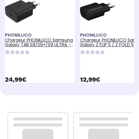
PHONILLICO
PHONILLICO
Chargeur PHONILLICO Samsung
Chargeur PHONILLICO Sam
Galaxy TAB S9/S9+/S9 ULTRA -
Galaxy Z FLIP 5 / Z FOLD 5
45W
currentPrice
currentPrice
24,99€
12,99€