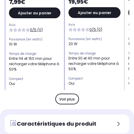
19,95€
7
7,99€
Ajouter au panier
Ajouter au panier
Avis
Avi
Avis
0/5 (0)
0/5 (0)
Puissance (en watts)
Pui
Puissance (en watts)
20 W
10
10 W
Temps de charge
Tem
Temps de charge
Entre 30 et 40 min pour
Ent
Entre 114 et 150 min pour
recharger votre téléphone à
rec
recharger votre téléphone à
50%
50
50%
Compact
Co
Compact
Oui
Ou
Oui
Léger
Lég
Léger
Oui
Ou
Oui
Voir plus
Type de charge
Typ
Type de charge
secteur
se
secteur
Type de chargeur
Typ
Type de chargeur
Caractéristiques du produit
Chargeur secteur
Ch
Chargeur secteur