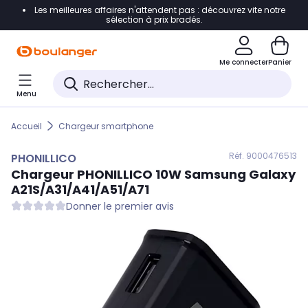
Les meilleures affaires n'attendent pas : découvrez vite notre
Accéder directement à la navigation
sélection à prix bradés.
Accéder directement au contenu
Me connecter
Panier
Accéder directement au pied de page
Menu
Accéder directement au chatbot
Accueil
Chargeur smartphone
Réf. 900
0476513
PHONILLICO
Chargeur
PHONILLICO
10W Samsung Galaxy
A21S/A31/A41/A51/A71
Donner le premier avis