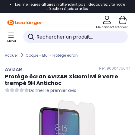
Les meilleures affaires n'attendent pas : découvrez vite notre
Accéder directement à la navigation
sélection à prix bradés.
Accéder directement au contenu
Me connecter
Panier
Accéder directement au pied de page
Menu
Accéder directement au chatbot
Accueil
Coque - Etui - Protège écran
Réf. 900
0475647
AVIZAR
Protège écran
AVIZAR
Xiaomi Mi 9 Verre
trempé 9H Antichoc
Donner le premier avis