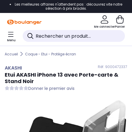
Les meilleures affaires n'attendent pas : découvrez vite notre
Accéder directement à la navigation
sélection à prix bradés.
Accéder directement au contenu
Me connecter
Panier
Accéder directement au pied de page
Menu
Accéder directement au chatbot
Accueil
Coque - Etui - Protège écran
Réf. 900
0472337
AKASHI
Etui
AKASHI
iPhone 13 avec Porte-carte &
Stand Noir
Donner le premier avis