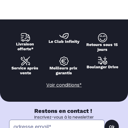
Le Club Infinity
Livraison 
Retours sous 15 
offerte*
jours
Boulanger Drive
Service après 
Meilleurs prix 
vente
garantis
Voir conditions*
Restons en contact !
Inscrivez-vous à la newsletter
Ok