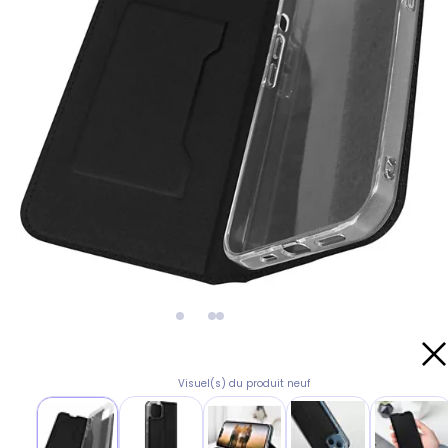
Visuel(s) du produit neuf