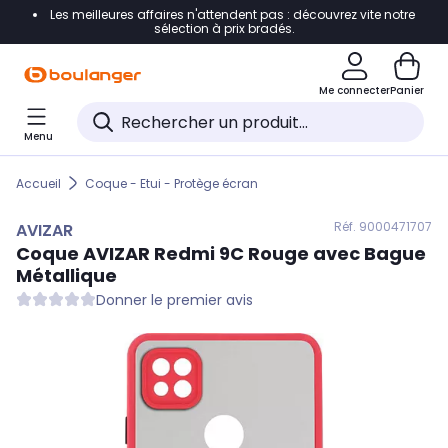
Les meilleures affaires n'attendent pas : découvrez vite notre
Accéder directement à la navigation
sélection à prix bradés.
Accéder directement au contenu
Me connecter
Panier
Accéder directement au pied de page
Menu
Accéder directement au chatbot
Accueil
Coque - Etui - Protège écran
Réf. 900
0471707
AVIZAR
Coque
AVIZAR
Redmi 9C Rouge avec Bague
Métallique
Donner le premier avis