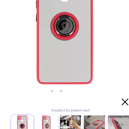
Visuel(s) du produit neuf