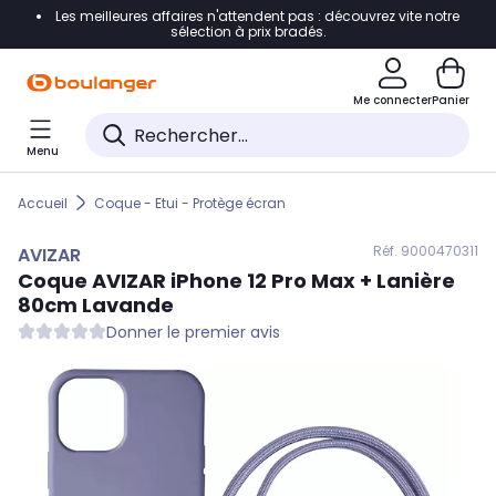
Les meilleures affaires n'attendent pas : découvrez vite notre
Accéder directement à la navigation
sélection à prix bradés.
Accéder directement au contenu
Me connecter
Panier
Accéder directement au pied de page
Menu
Accéder directement au chatbot
Accueil
Coque - Etui - Protège écran
Réf. 900
0470311
AVIZAR
Coque
AVIZAR
iPhone 12 Pro Max + Lanière
80cm Lavande
Donner le premier avis