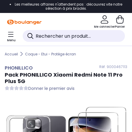
Les meilleures affaires n'attendent pas : découvrez vite notre
Accéder directement à la navigation
sélection à prix bradés.
Accéder directement au contenu
Me connecter
Panier
Accéder directement au pied de page
Menu
Accéder directement au chatbot
Accueil
Coque - Etui - Protège écran
Réf. 900
0467113
PHONILLICO
Pack
PHONILLICO
Xiaomi Redmi Note 11 Pro
Plus 5G
Donner le premier avis