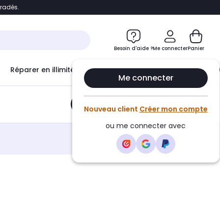
bradés.
e
Accéder directement au chatbot
Besoin d'aide ?
Me connecter
Panier
Réparer en illimité avec
Le Club Infinity
Econ
Me connecter
Ajouter au panier
•
8,99€
Nouveau client
Créer mon compte
ou me connecter avec