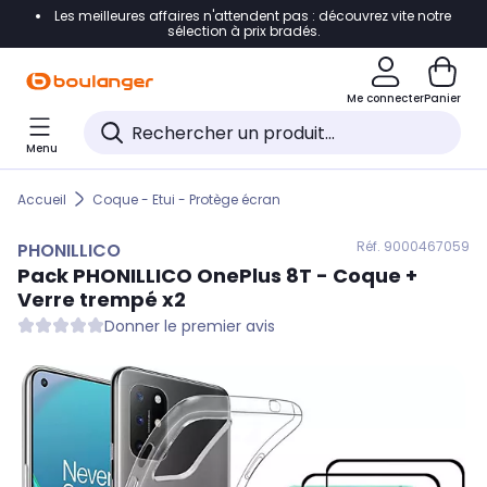
Les meilleures affaires n'attendent pas : découvrez vite notre
Accéder directement à la navigation
sélection à prix bradés.
Accéder directement au contenu
Me connecter
Panier
Accéder directement au pied de page
Menu
Accéder directement au chatbot
Accueil
Coque - Etui - Protège écran
Réf. 900
0467059
PHONILLICO
Pack
PHONILLICO
OnePlus 8T - Coque +
Verre trempé x2
Donner le premier avis