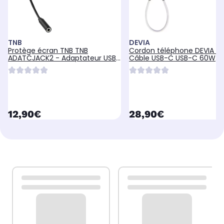
TNB
DEVIA
Protège écran TNB TNB
Cordon téléphone DEVIA a
ADATCJACK2 - Adaptateur USB
Câble USB-C USB-C 60W
Type-C v
Résistant
currentPrice
currentPrice
12,90€
28,90€