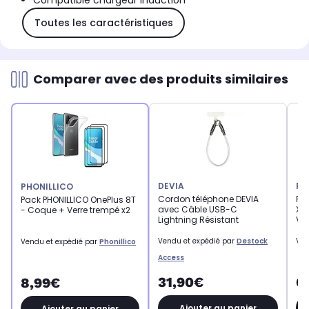
Compatible chargeur induction
Toutes les caractéristiques
Comparer avec des produits similaires
DEVIA
PH
PHONILLICO
Cordon téléphone DEVIA
Pro
Pack PHONILLICO OnePlus 8T
avec Câble USB-C
Xi
- Coque + Verre trempé x2
Lightning Résistant
Ve
Vendu et expédié par
Destock
Ven
Vendu et expédié par
Phonillico
Access
31,90€
6
8,99€
Ajouter au panier
Ajouter au panier