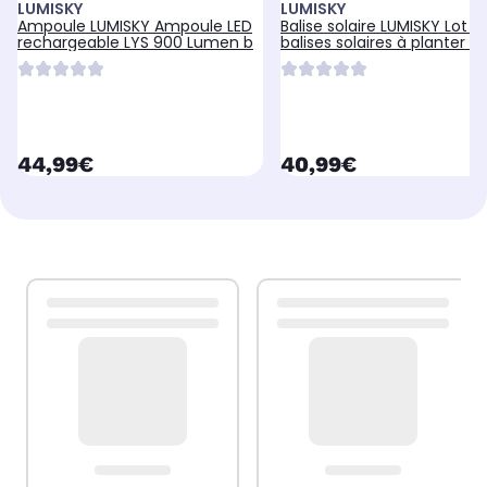
LUMISKY
LUMISKY
Ampoule LUMISKY Ampoule LED
Balise solaire LUMISKY Lot d
rechargeable LYS 900 Lumen b
balises solaires à planter L
currentPrice
currentPrice
44,99€
40,99€