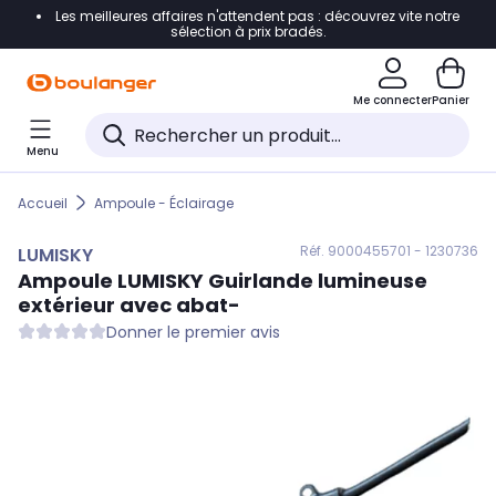
Les meilleures affaires n'attendent pas : découvrez vite notre
Accéder directement à la navigation
sélection à prix bradés.
Accéder directement au contenu
Me connecter
Panier
Accéder directement au pied de page
Menu
Accéder directement au chatbot
Accueil
Ampoule - Éclairage
Réf. 900
0455701 - 1230736
LUMISKY
Ampoule
LUMISKY
Guirlande lumineuse
extérieur avec abat-
Donner le premier avis