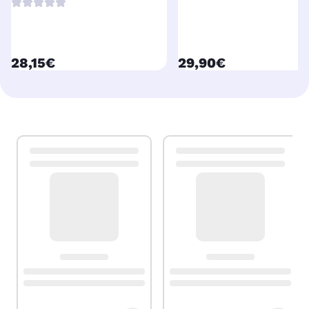
currentPrice
currentPrice
28,15€
29,90€