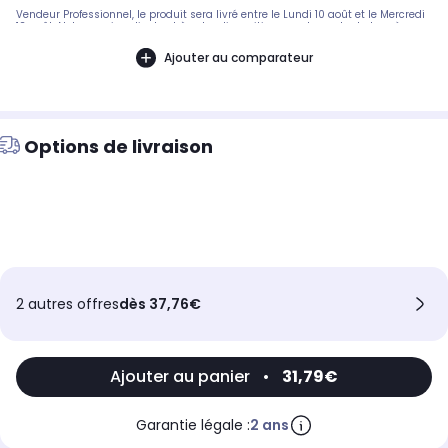
Vendeur Professionnel, le produit sera livré entre le Lundi 10 août et le Mercredi
12 août. Notre service client est à votre disposition avant, pendant et après
votre commande. A bientôt sur 2KINGS.
Ajouter au comparateur
Options de livraison
2 autres offres
dès 37,76€
Ajouter au panier
•
31,79€
Garantie légale :
2 ans