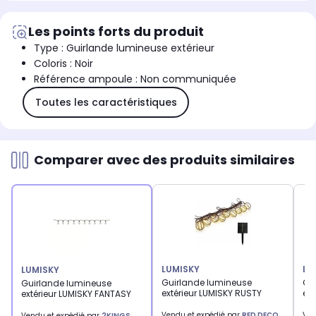
Les points forts du produit
Type : Guirlande lumineuse extérieur
Coloris : Noir
Référence ampoule : Non communiquée
Toutes les caractéristiques
Comparer avec des produits similaires
LUMISKY
LU
LUMISKY
Guirlande lumineuse
Gu
Guirlande lumineuse
extérieur LUMISKY RUSTY
ext
extérieur LUMISKY FANTASY
Vendu et expédié par
RED DECO
Ven
Vendu et expédié par
2KINGS