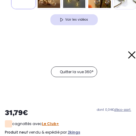
Voir les vidéos
Quitter la vue 360°
dont 0,04€
d'éco-part.
31,79€
cagnottés avec
Le Club+
produit neuf
vendu & expédié par
2kings