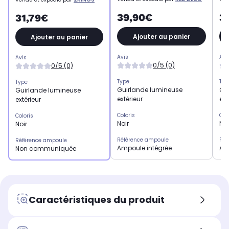
39,90€
3
31,79€
Ajouter au panier
Ajouter au panier
Avis
Avi
Avis
0/5 (0)
0/5 (0)
Type
Typ
Type
Guirlande lumineuse
Gu
Guirlande lumineuse
extérieur
ext
extérieur
Coloris
Col
Coloris
Noir
Noi
Noir
Référence ampoule
Réf
Référence ampoule
Ampoule intégrée
Am
Non communiquée
Caractéristiques du produit