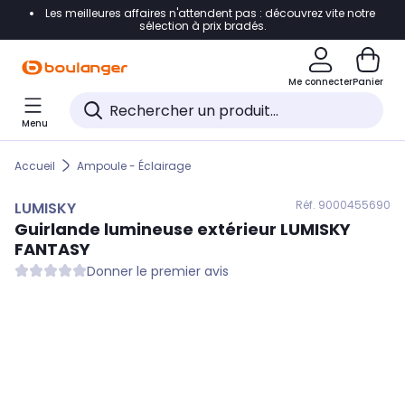
Les meilleures affaires n'attendent pas : découvrez vite notre
Accéder directement à la navigation
sélection à prix bradés.
Accéder directement au contenu
Me connecter
Panier
Accéder directement au pied de page
Menu
Accéder directement au chatbot
Accueil
Ampoule - Éclairage
Réf. 900
0455690
LUMISKY
Guirlande lumineuse extérieur
LUMISKY
FANTASY
Donner le premier avis