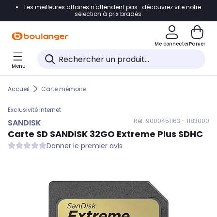
Les meilleures affaires n'attendent pas : découvrez vite notre
Accéder directement à la navigation
sélection à prix bradés.
Accéder directement au contenu
Me connecter
Panier
Accéder directement au pied de page
Menu
Accéder directement au chatbot
Accueil
Carte mémoire
Exclusivité internet
Réf. 900
0451163 - 1183000
SANDISK
Carte SD
SANDISK
32GO Extreme Plus SDHC
Donner le premier avis