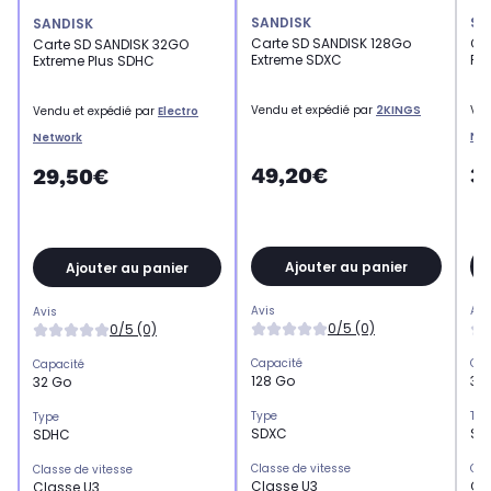
SANDISK
SA
SANDISK
Carte SD SANDISK 128Go
Ca
Carte SD SANDISK 32GO
Extreme SDXC
PR
Extreme Plus SDHC
Vendu et expédié par
2KINGS
Ven
Vendu et expédié par
Electro
Ne
Network
49,20€
3
29,50€
Ajouter au panier
Ajouter au panier
Avis
Avi
Avis
0/5 (0)
0/5 (0)
Capacité
Cap
Capacité
128 Go
32
32 Go
Type
Typ
Type
SDXC
SD
SDHC
Classe de vitesse
Cla
Classe de vitesse
Classe U3
Cl
Classe U3