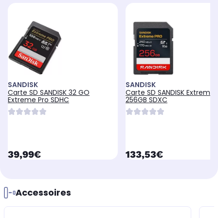
SANDISK
SANDISK
Carte SD SANDISK 32 GO
Carte SD SANDISK Extreme
Extreme Pro SDHC
256GB SDXC
currentPrice
currentPrice
39,99€
133,53€
Accessoires