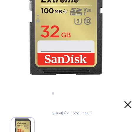
Visuel(s) du produit neuf