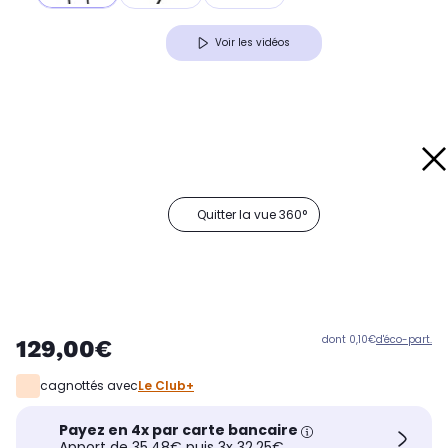
Voir les vidéos
Quitter la vue 360°
dont 0,10€
d'éco-part.
129,00€
cagnottés avec
Le Club+
Payez en 4x par carte bancaire
Apport de 35,48€ puis 3x 32,25€