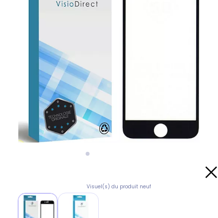
Visuel(s) du produit neuf