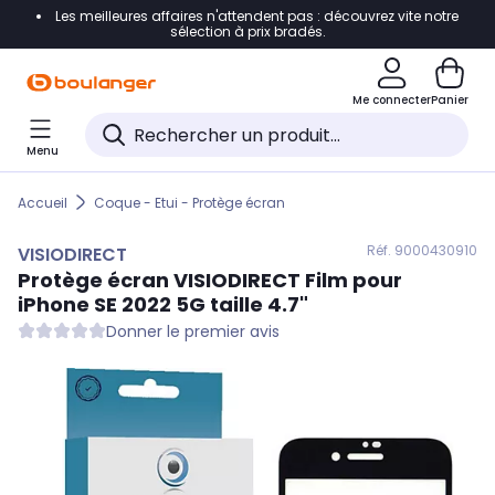
Les meilleures affaires n'attendent pas : découvrez vite notre
Accéder directement à la navigation
sélection à prix bradés.
Accéder directement au contenu
Me connecter
Panier
Accéder directement au pied de page
Menu
Accéder directement au chatbot
Accueil
Coque - Etui - Protège écran
Réf. 900
0430910
VISIODIRECT
Protège écran
VISIODIRECT
Film pour
iPhone SE 2022 5G taille 4.7"
Donner le premier avis