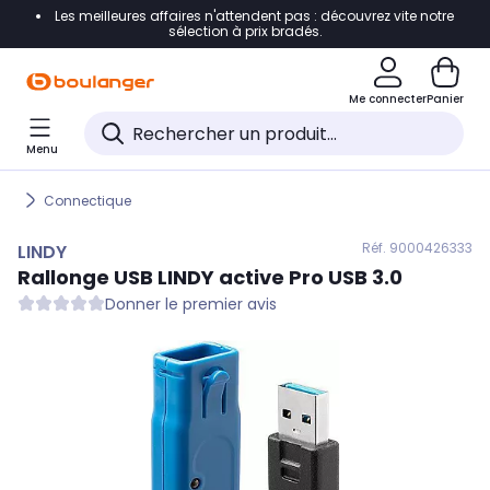
Les meilleures affaires n'attendent pas : découvrez vite notre
Accéder directement à la navigation
sélection à prix bradés.
Accéder directement au contenu
Me connecter
Panier
Accéder directement au pied de page
Menu
Accéder directement au chatbot
Connectique
Réf. 900
0426333
LINDY
Rallonge USB
LINDY
active Pro USB 3.0
Donner le premier avis