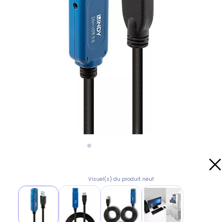
Visuel(s) du produit neuf