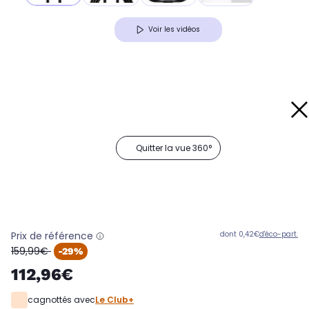
Voir les vidéos
Quitter la vue 360°
Prix de référence
dont 0,42€
d'éco-part.
oldPrice
159,99€
-29%
112,96€
cagnottés avec
Le Club+