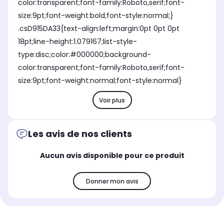
color:transparent;font-family:Roboto,serif;font-
size:9pt;font-weight:bold;font-style:normal;}
.csD915DA33{text-align:left;margin:0pt 0pt 0pt
18pt;line-height:1.079167;list-style-
type:disc;color:#000000;background-
color:transparent;font-family:Roboto,serif;font-
size:9pt;font-weight:normal;font-style:normal}
Voir plus
Les avis de nos clients
Aucun avis disponible pour ce produit
Donner mon avis