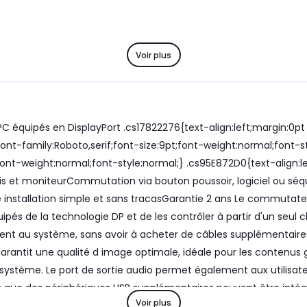
Voir plus
C équipés en DisplayPort .cs17822276{text-align:left;margin:0pt 0
ont-family:Roboto,serif;font-size:9pt;font-weight:normal;font-
;font-weight:normal;font-style:normal;} .cs95E872D0{text-align:l
ouris et moniteurCommutation via bouton poussoir, logiciel ou sé
e installation simple et sans tracasGarantie 2 ans Le commutateur
 de la technologie DP et de les contrôler à partir d'un seul cla
au système, sans avoir à acheter de câbles supplémentaires et
garantit une qualité d image optimale, idéale pour les contenus
le système. Le port de sortie audio permet également aux utilis
is que des périphériques USB supplémentaires peuvent être int
Voir plus
a contrôle par bouton poussoir (avec un câble de 1.5m), raccou