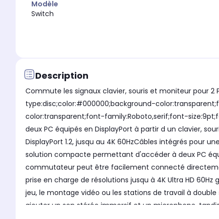
Modèle
Switch
Description
Commute les signaux clavier, souris et moniteur pour 2 P
type:disc;color:#000000;background-color:transparent;f
color:transparent;font-family:Roboto,serif;font-size:9pt
deux PC équipés en DisplayPort à partir d un clavier, s
DisplayPort 1.2, jusqu au 4K 60HzCâbles intégrés pour un
solution compacte permettant d'accéder à deux PC équipés
commutateur peut être facilement connecté directement 
prise en charge de résolutions jusqu à 4K Ultra HD 60Hz 
jeu, le montage vidéo ou les stations de travail à doub
ajouter un son stéréo immersif et un microphone, tand
propose plusieurs options de commutation, notamment vi