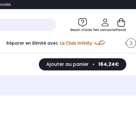
bradés.
e
Accéder directement au chatbot
Besoin d'aide ?
Me connecter
Panier
Réparer en illimité avec
Le Club Infinity
Econ
Ajouter au panier
•
164,24€