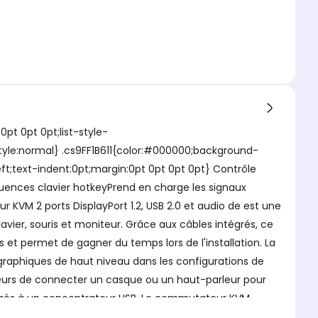
pt 0pt 0pt;list-style-
style:normal} .cs9FF1B611{color:#000000;background-
eft;text-indent:0pt;margin:0pt 0pt 0pt 0pt} Contrôle
quences clavier hotkeyPrend en charge les signaux
 KVM 2 ports DisplayPort 1.2, USB 2.0 et audio de est une
vier, souris et moniteur. Grâce aux câbles intégrés, ce
 permet de gagner du temps lors de l'installation. La
 graphiques de haut niveau dans les configurations de
ateurs de connecter un casque ou un haut-parleur pour
égrés à un concentrateur USB. Le commutateur KVM
rcis clavier ou commutation logicielle pour fournir un