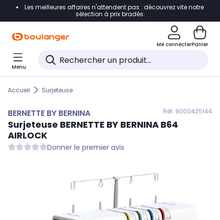
Les meilleures affaires n'attendent pas : découvrez vite notre
Accéder directement à la navigation
sélection à prix bradés.
Accéder directement au contenu
Me connecter
Panier
Accéder directement au pied de page
Menu
Accéder directement au chatbot
Accueil
Surjeteuse
Réf. 900
0425144
BERNETTE BY BERNINA
Surjeteuse
BERNETTE BY BERNINA
B64
AIRLOCK
Donner le premier avis