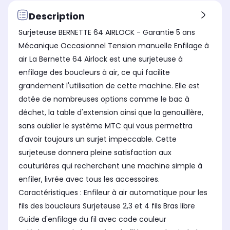
Poignée de transport
Poi
Poignée de transport
Oui
Ou
Oui
Description
Boîte d'accessoires intégrée
Boî
Boîte d'accessoires intégrée
Surjeteuse BERNETTE 64 AIRLOCK - Garantie 5 ans
Oui
Ou
Oui
Mécanique Occasionnel Tension manuelle Enfilage à
air La Bernette 64 Airlock est une surjeteuse à
enfilage des boucleurs à air, ce qui facilite
grandement l'utilisation de cette machine. Elle est
dotée de nombreuses options comme le bac à
déchet, la table d'extension ainsi que la genouillère,
sans oublier le système MTC qui vous permettra
d'avoir toujours un surjet impeccable. Cette
surjeteuse donnera pleine satisfaction aux
couturières qui recherchent une machine simple à
enfiler, livrée avec tous les accessoires.
Caractéristiques : Enfileur à air automatique pour les
fils des boucleurs Surjeteuse 2,3 et 4 fils Bras libre
Guide d'enfilage du fil avec code couleur