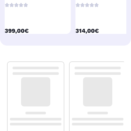
currentPrice
currentPrice
399,00€
314,00€