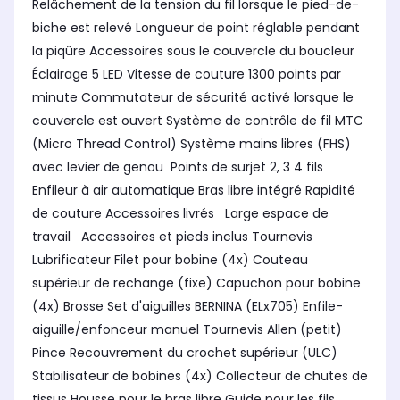
Relâchement de la tension du fil lorsque le pied-de-
biche est relevé Longueur de point réglable pendant
la piqûre Accessoires sous le couvercle du boucleur
Éclairage 5 LED Vitesse de couture 1300 points par
minute Commutateur de sécurité activé lorsque le
couvercle est ouvert Système de contrôle de fil MTC
(Micro Thread Control) Système mains libres (FHS)
avec levier de genou Points de surjet 2, 3 4 fils
Enfileur à air automatique Bras libre intégré Rapidité
de couture Accessoires livrés Large espace de
travail Accessoires et pieds inclus Tournevis
Lubrificateur Filet pour bobine (4x) Couteau
supérieur de rechange (fixe) Capuchon pour bobine
(4x) Brosse Set d'aiguilles BERNINA (ELx705) Enfile-
aiguille/enfonceur manuel Tournevis Allen (petit)
Pince Recouvrement du crochet supérieur (ULC)
Stabilisateur de bobines (4x) Collecteur de chutes de
tissus Housse pour le bras libre Guide pour les fils