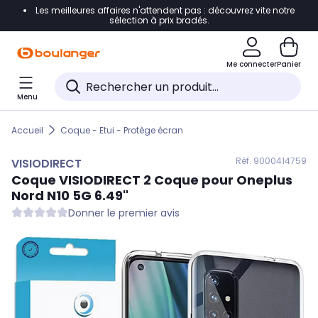
Les meilleures affaires n'attendent pas : découvrez vite notre
Accéder directement à la navigation
sélection à prix bradés.
Accéder directement au contenu
Me connecter
Panier
Accéder directement au pied de page
Menu
Accéder directement au chatbot
Accueil
Coque - Etui - Protège écran
Réf. 900
0414759
VISIODIRECT
Coque
VISIODIRECT
2 Coque pour Oneplus
Nord N10 5G 6.49"
Donner le premier avis