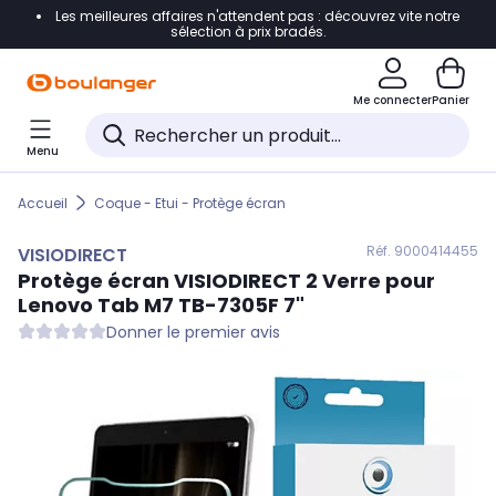
Les meilleures affaires n'attendent pas : découvrez vite notre
Accéder directement à la navigation
sélection à prix bradés.
Accéder directement au contenu
Me connecter
Panier
Accéder directement au pied de page
Menu
Accéder directement au chatbot
Accueil
Coque - Etui - Protège écran
Réf. 900
0414455
VISIODIRECT
Protège écran
VISIODIRECT
2 Verre pour
Lenovo Tab M7 TB-7305F 7"
Donner le premier avis