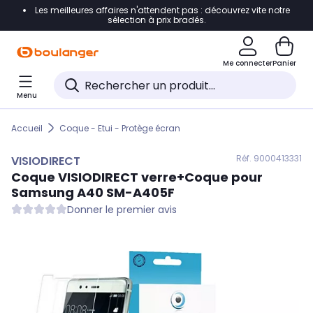
Les meilleures affaires n'attendent pas : découvrez vite notre
Accéder directement à la navigation
sélection à prix bradés.
Accéder directement au contenu
Me connecter
Panier
Accéder directement au pied de page
Menu
Accéder directement au chatbot
Accueil
Coque - Etui - Protège écran
Réf. 900
0413331
VISIODIRECT
Coque
VISIODIRECT
verre+Coque pour
Samsung A40 SM-A405F
Donner le premier avis