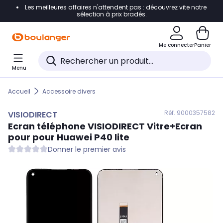
Les meilleures affaires n'attendent pas : découvrez vite notre
Accéder directement à la navigation
sélection à prix bradés.
Accéder directement au contenu
Me connecter
Panier
Accéder directement au pied de page
Menu
Accéder directement au chatbot
Accueil
Accessoire divers
Réf. 900
0357582
VISIODIRECT
Ecran téléphone
VISIODIRECT
Vitre+Ecran
pour pour Huawei P40 lite
Donner le premier avis