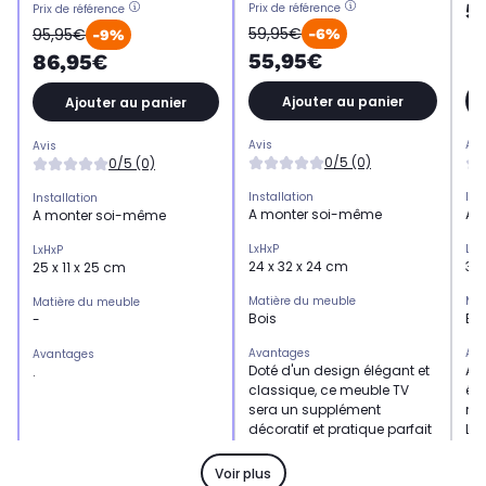
5
Prix de référence
Prix de référence
59,95€
95,95€
-6%
-9%
55,95€
86,95€
Ajouter au panier
Ajouter au panier
Avis
Avi
Avis
0/5 (0)
0/5 (0)
Installation
Ins
Installation
A monter soi-même
A 
A monter soi-même
LxHxP
LxH
LxHxP
24 x 32 x 24 cm
35
25 x 11 x 25 cm
Matière du meuble
Mat
Matière du meuble
Bois
Bo
-
Avantages
Ava
Avantages
Doté d'un design élégant et
Ave
.
classique, ce meuble TV
élé
sera un supplément
me
décoratif et pratique parfait
LED
à votre décor.
poi
Voir plus