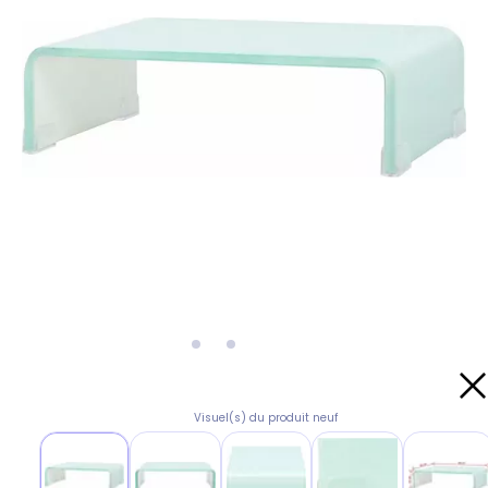
Visuel(s) du produit neuf