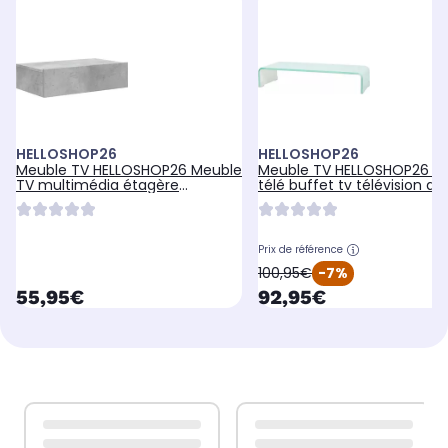
HELLOSHOP26
HELLOSHOP26
Meuble TV HELLOSHOP26 Meuble
Meuble TV HELLOSHOP26 M
TV multimédia étagère
télé buffet tv télévision de
télévision
Prix de référence
oldPrice
100,95€
-7%
currentPrice
currentPrice
55,95€
92,95€