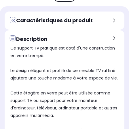
Recommandé pour un téléviseur
Rec
Recommandé pour un téléviseur
de
de
de
jusqu'à 23 pouces
ju
jusqu'à 23 pouces
Caractéristiques du produit
Cache câble
Cac
Cache câble
Non
No
Non
Support TV intégré
Sup
Support TV intégré
Description
Non
No
Non
Ce support TV pratique est doté d'une construction
Matériau
Mat
Matériau
Bois
Bo
Non communiqué
en verre trempé.
Coloris
Col
Coloris
Bois
Gri
Blanc
Le design élégant et profilé de ce meuble TV raffiné
ajoutera une touche moderne à votre espace de vie.
Matériau
Mat
Matériau
Bois
Bo
Panneaux de particules
Cette étagère en verre peut être utilisée comme
support TV ou support pour votre moniteur
d'ordinateur, téléviseur, ordinateur portable et autres
appareils multimédia.