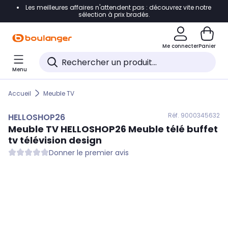
Les meilleures affaires n'attendent pas : découvrez vite notre
Accéder directement à la navigation
sélection à prix bradés.
Accéder directement au contenu
Me connecter
Panier
Accéder directement au pied de page
Menu
Accéder directement au chatbot
Accueil
Meuble TV
Réf. 900
0345632
HELLOSHOP26
Meuble TV
HELLOSHOP26
Meuble télé buffet
tv télévision design
Donner le premier avis