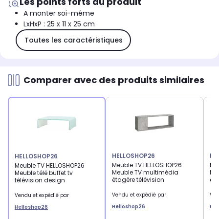
Les points forts du produit
A monter soi-même
LxHxP : 25 x 11 x 25 cm
Toutes les caractéristiques
Comparer avec des produits similaires
HELLOSHOP26
HE
HELLOSHOP26
Meuble TV HELLOSHOP26
Me
Meuble TV HELLOSHOP26
Meuble TV multimédia
Me
Meuble télé buffet tv
étagère télévision
éta
télévision design
Vendu et expédié par
Ven
Vendu et expédié par
Helloshop26
Hel
Helloshop26