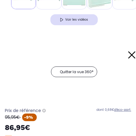
Voir les vidéos
Quitter la vue 360°
Prix de référence
dont 0,68€
d'éco-part.
oldPrice
95,95€
-9%
86,95€