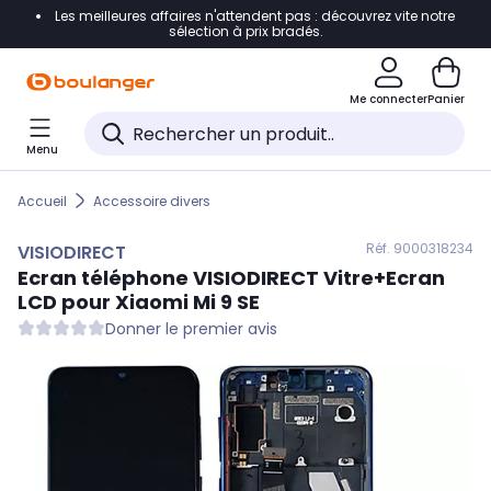
Les meilleures affaires n'attendent pas : découvrez vite notre
Accéder directement à la navigation
sélection à prix bradés.
Accéder directement au contenu
Me connecter
Panier
Accéder directement au pied de page
Menu
Accéder directement au chatbot
Accueil
Accessoire divers
Réf. 900
0318234
VISIODIRECT
Ecran téléphone
VISIODIRECT
Vitre+Ecran
LCD pour Xiaomi Mi 9 SE
Donner le premier avis