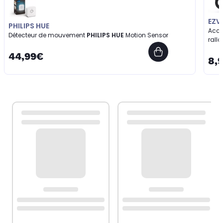
EZV
PHILIPS HUE
Acce
Détecteur de mouvement
PHILIPS HUE
Motion Sensor
rall
44,99€
8,