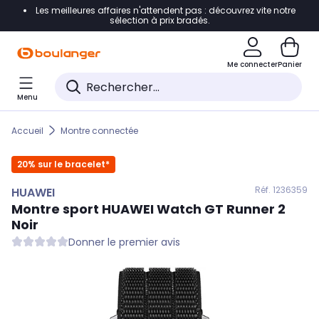
Les meilleures affaires n'attendent pas : découvrez vite notre
Accéder directement à la navigation
sélection à prix bradés.
Accéder directement au contenu
Me connecter
Panier
Accéder directement au pied de page
Menu
Accéder directement au chatbot
Accueil
Montre connectée
20% sur le bracelet*
Réf. 123
6359
HUAWEI
Montre sport
HUAWEI
Watch GT Runner 2
Noir
Donner le premier avis