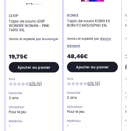
KONIX
KO
LEXIP
Tapis de souris KONIX KX
Tap
Tapis de souris LEXIP
BORUTO MOUSEPAD XXL
Kit
WONDER WOMAN - PINK
TAPIS XXL
Vendu et expédié par
Electro
Ven
Vendu et expédié par
Boulanger
Network
48,46€
2
19,75€
Ajouter au panier
Ajouter au panier
Avis
Avi
Avis
0/5 (0)
0/5 (0)
Garantie
Gar
Garantie
2 ans
2 
2 ans
Utilisation
Uti
Utilisation
Pour le jeu
Pou
Pour le jeu
Matériau
Mat
Matériau
-
-
-