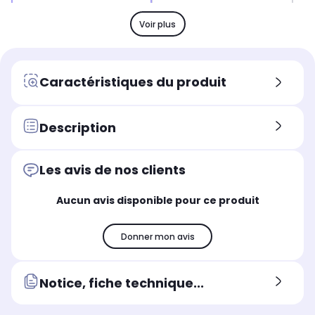
LxHxP
LxH
LxHxP
-
90 
-
Voir plus
Coloris
Col
Coloris
Licence
Ro
Licence
Caractéristiques du produit
Description
Les avis de nos clients
Aucun avis disponible pour ce produit
Donner mon avis
Notice, fiche technique...