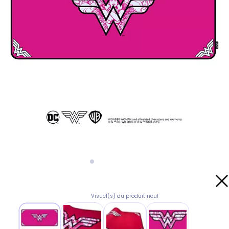
Visuel(s) du produit neuf