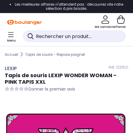
Les meilleures affaires n'attendent pas : découvrez vite notre
Accéder directement à la navigation
sélection à prix bradés.
Accéder directement au contenu
Me connecter
Panier
Accéder directement au pied de page
Menu
Accéder directement au chatbot
Accueil
Tapis de souris - Repose poignet
Réf. 123
1521
LEXIP
Tapis de souris
LEXIP
WONDER WOMAN -
PINK TAPIS XXL
Donner le premier avis