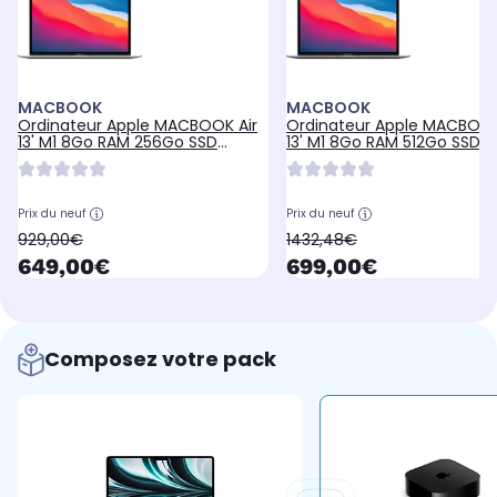
MACBOOK
MACBOOK
Ordinateur Apple MACBOOK Air
Ordinateur Apple MACBOOK
13' M1 8Go RAM 256Go SSD
13' M1 8Go RAM 512Go SSD G
Argent
Prix du neuf
Prix du neuf
oldPrice
oldPrice
929,00€
1432,48€
currentPrice
currentPrice
649,00€
699,00€
Composez votre pack