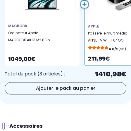
MACBOOK
APPLE
Ordinateur Apple
Passerelle multimédia
MACBOOK Air 13 M2 8Go
APPLE TV WI-FI 64GO
RAM 256Go SSD Argent
2022
4.8/5
(56)
211,99€
1049,00€
1410,98€
Total du pack (3 articles) :
Ajouter le pack au panier
Accessoires