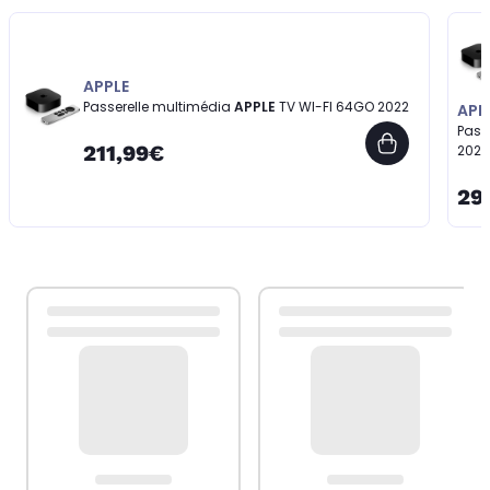
APPLE
Passerelle multimédia
APPLE
TV WI-FI 64GO 2022
APP
Pass
211,99€
2022
29