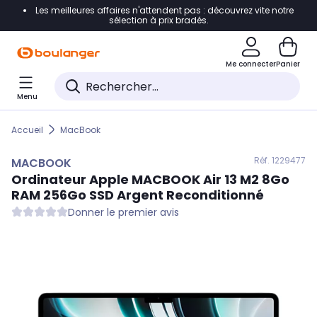
Les meilleures affaires n'attendent pas : découvrez vite notre
Accéder directement à la navigation
sélection à prix bradés.
Accéder directement au contenu
Me connecter
Panier
Accéder directement au pied de page
Menu
Accéder directement au chatbot
Accueil
MacBook
Réf. 122
9477
MACBOOK
Ordinateur Apple
MACBOOK
Air 13 M2 8Go
RAM 256Go SSD Argent Reconditionné
Donner le premier avis