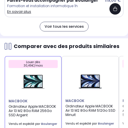
Faites-vous accompagner par Boulanger
119,00 €
Formation et installation informatique 1h
En savoir plus
Voir tous les services
Comparer avec des produits similaires
Louer dès
30,49€/mois
MACBOOK
MA
MACBOOK
Ordinateur Apple MACBOOK
Or
Ordinateur Apple MACBOOK
Air 13 M2 8Go RAM 512Go SSD
Air
Air 13 M2 8Go RAM 256Go
Minuit
SS
SSD Argent
Vendu et expédié par
Boulanger
Ven
Vendu et expédié par
Boulanger