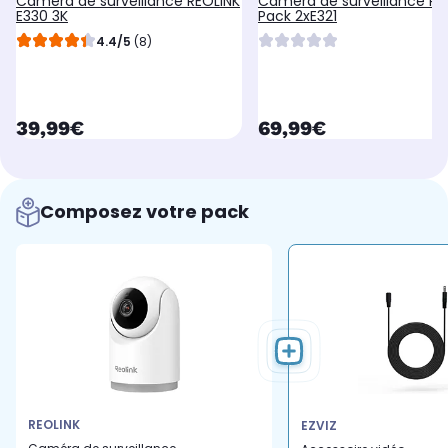
Caméra de surveillance REOLINK
Caméra de surveillance RE
E330 3K
Pack 2xE321
4.4/5
(8)
currentPrice
currentPrice
39,99€
69,99€
Composez votre pack
REOLINK
EZVIZ