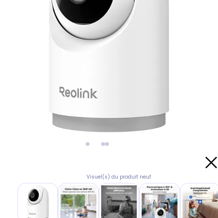
Visuel(s) du produit neuf