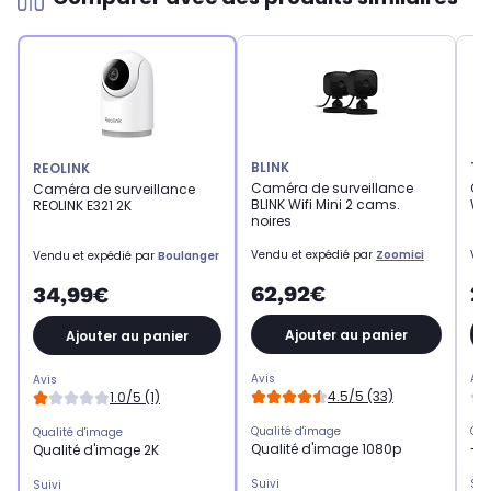
BLINK
TP
REOLINK
Caméra de surveillance
Ca
Caméra de surveillance
BLINK Wifi Mini 2 cams.
Wif
REOLINK E321 2K
noires
Vendu et expédié par
Zoomici
Ven
Vendu et expédié par
Boulanger
62,92€
2
34,99€
Ajouter au panier
Ajouter au panier
Avis
Avi
Avis
4.5/5 (33)
1.0/5 (1)
Qualité d'image
Qua
Qualité d'image
Qualité d'image 1080p
-
Qualité d'image 2K
Suivi
Sui
Suivi