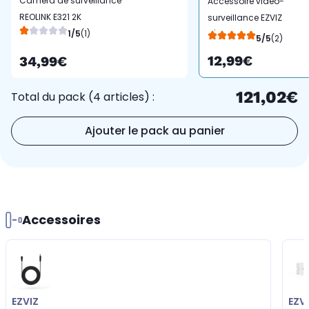
Caméra de surveillance
Accessoire vidéo-
REOLINK E321 2K
surveillance EZVIZ
1/5
(1)
d'alimentation -
5/5
(2)
rallonge 10m
12,99€
34,99€
121,02€
Total du pack (4 articles) :
Ajouter le pack au panier
Accessoires
EZVIZ
EZV