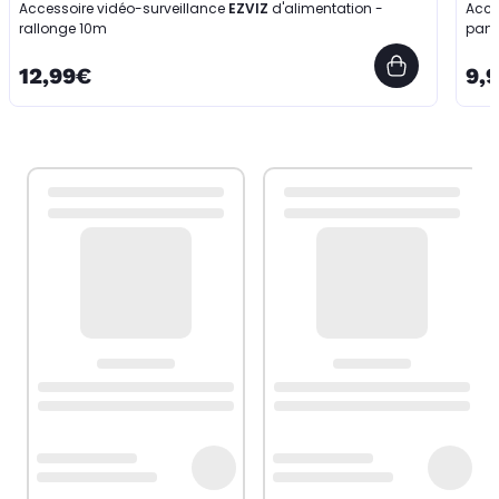
Accessoire vidéo-surveillance
EZVIZ
d'alimentation -
Acce
rallonge 10m
pann
12,99€
9,