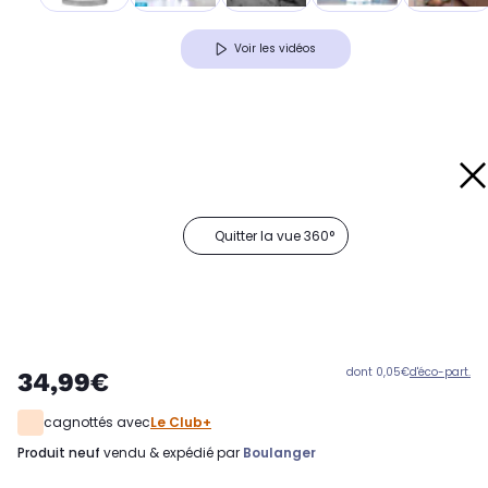
Voir les vidéos
Quitter la vue 360°
dont 0,05€
d'éco-part.
34,99€
cagnottés avec
Le Club+
produit neuf
vendu & expédié par
Boulanger