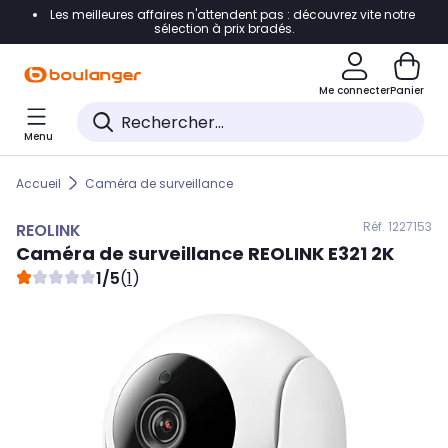
Les meilleures affaires n'attendent pas : découvrez vite notre
Accéder directement à la navigation
sélection à prix bradés.
Accéder directement au contenu
Me connecter
Panier
Accéder directement au pied de page
Menu
Accéder directement au chatbot
Accueil
Caméra de surveillance
Réf. 122
7153
REOLINK
Caméra de surveillance
REOLINK
E321 2K
1/5
(
1
)