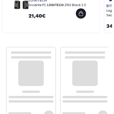
LOGITECH
Enceinte PC
LOGITECH
Z150 Black 2.0
BIT
Logic
21,40€
34