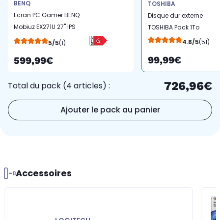
BENQ
TOSHIBA
Ecran PC Gamer BENQ
Disque dur externe
Mobiuz EX271U 27" IPS
TOSHIBA Pack 1To
DUHD 165 Hz HDR 2x HDMI
canvio basics + Houss
4.8/5
(51)
5/5
(1)
2.1 + USB-C 65W
99,99€
599,99€
726,96€
Total du pack (4 articles) :
Ajouter le pack au panier
Accessoires