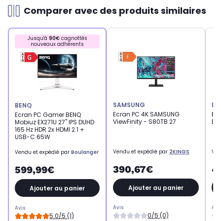
Comparer avec des produits similaires
Jusqu'à
90€
cagnottés
nouveaux adhérents
SAMSUNG
BE
BENQ
Ecran PC 4K SAMSUNG
Ec
Ecran PC Gamer BENQ
ViewFinity - S80TB 27
EX2
Mobiuz EX271U 27" IPS DUHD
165 Hz HDR 2x HDMI 2.1 +
USB-C 65W
Vendu et expédié par
2KINGS
Ven
Vendu et expédié par
Boulanger
390,67€
4
599,99€
Ajouter au panier
Ajouter au panier
Avis
Avi
Avis
0/5 (0)
5.0/5 (1)