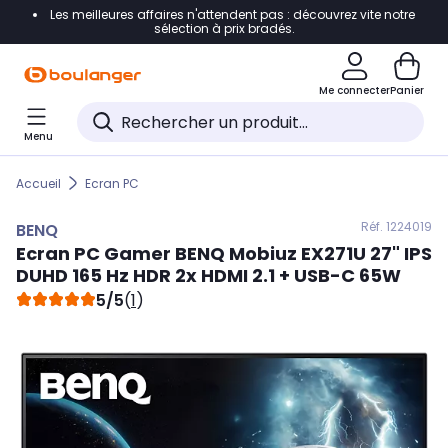
Les meilleures affaires n'attendent pas : découvrez vite notre
Accéder directement à la navigation
sélection à prix bradés.
Accéder directement au contenu
Me connecter
Panier
Accéder directement au pied de page
Menu
Accéder directement au chatbot
Accueil
Ecran PC
Réf. 122
4019
BENQ
Ecran PC Gamer
BENQ
Mobiuz EX271U 27" IPS
DUHD 165 Hz HDR 2x HDMI 2.1 + USB-C 65W
5/5
(
1
)