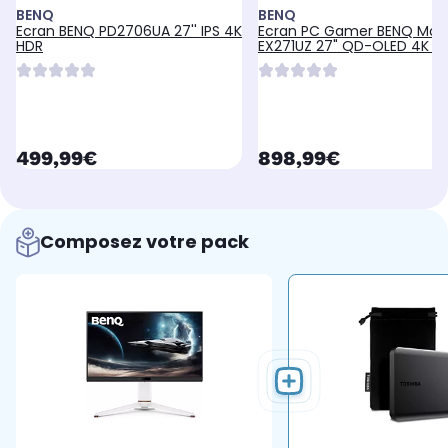
BENQ
BENQ
Ecran BENQ PD2706UA 27'' IPS 4K
Ecran PC Gamer BENQ Mob
HDR
EX271UZ 27" QD-OLED 4K 2
HDR 2x HDMI 2.1 + USB-C 9
currentPrice
currentPrice
499,99€
898,99€
Composez votre pack