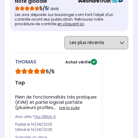
Note globale
Définition
Déf
Définition
4K : Affiche une image
Le 
Le DUHD permet d'afficher
5/5
1 avis
finement détaillée,
deu
deux fenêtres 4K côte à
Les avis déposés sur boulanger.com font l'objet d'un
particulièrement adaptée à
idé
côte, idéal pour le
contrôle avant leur publication. Retrouvez notre
la création de contenu
ga
multitâche, le gaming
procédure de contrôle
en cliquant ici
.
précise et aux jeux
cré
immersif et la création.
contemplatifs sur de
grands écrans.
THOMAS
Achat vérifié
5/5
Top
Plein de fonctionnalités très pratiques
(KVM) et partie logiciel parfaite
(plusieurs profiles,...
Lire la suite
Avis utile ?
Oui
0
|
Non
0
Publié le
14/08/2025
Utilisé le
14/08/2025
Signaler un abus