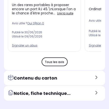
Un des rares portables à proposer
Ordinateur 
encore un port RJ 45.\nLorsque l'on a
le chance d'être proche...
Lire la suite
Avis utile ?
Oui
Avis utile ?
Oui
0
|
Non
0
Publié le
17/0
Publié le
30/06/2026
Utilisé le
18/0
Utilisé le
09/06/2026
Signaler un 
Signaler un abus
Tous les avis
Contenu du carton
Notice, fiche technique...