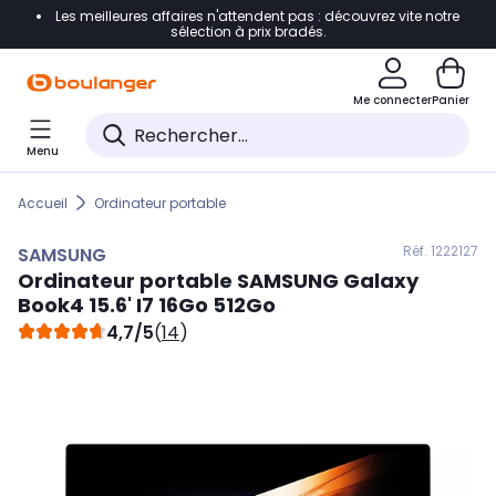
Les meilleures affaires n'attendent pas : découvrez vite notre
Accéder directement à la navigation
sélection à prix bradés.
Accéder directement au contenu
Me connecter
Panier
Accéder directement au pied de page
Menu
Accéder directement au chatbot
Accueil
Ordinateur portable
Réf. 122
2127
SAMSUNG
Ordinateur portable
SAMSUNG
Galaxy
Book4 15.6' I7 16Go 512Go
4,7/5
(
14
)