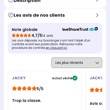
Description
Type de charnière
Typ
Type de charnière
Standard
St
Standard
Les avis de nos clients
Hauteur produit (cm)
Hau
Hauteur produit (cm)
1.86
35.
1.54
Note globale
Largeur produit (cm)
Lar
Largeur produit (cm)
35.98
24
22.9
4,7/5
14 avis
Les avis déposés sur boulanger.com font l'objet d'un
contrôle avant leur publication. Retrouvez notre
procédure de contrôle
en cliquant ici
.
JACKY
JACKY
Achat vérifié
5/5
Trop la classe.
Avis ordi