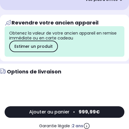
Offre Club Infinity
Jusqu'à
90€
cagnottés
nouveaux adhérents
Revendre votre ancien appareil
Obtenez la valeur de votre ancien appareil en remise
immédiate ou en carte cadeau
Estimer un produit
Options de livraison
Ajouter au panier
•
999,99€
Garantie légale :
2 ans