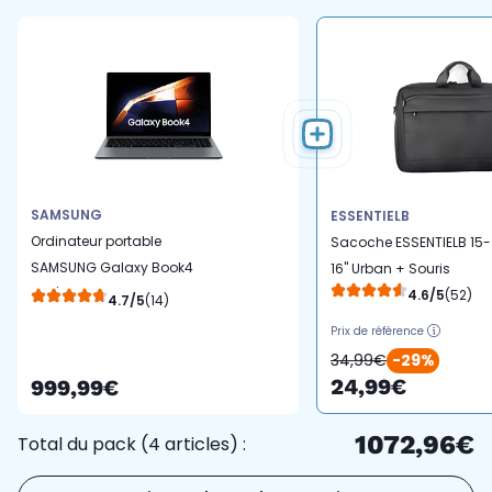
SAMSUNG
ESSENTIELB
Ordinateur portable
Sacoche ESSENTIELB 15-
SAMSUNG Galaxy Book4
16'' Urban + Souris
15.6' I7 16Go 512Go
4.6/5
(52)
4.7/5
(14)
Prix de référence
34,99€
-29%
24,99€
999,99€
1072,96€
Total du pack (4 articles) :