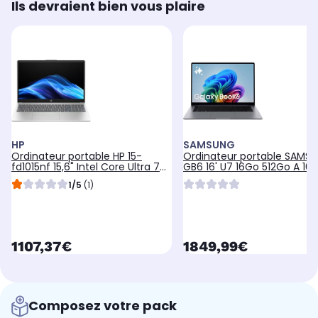
Ils devraient bien vous plaire
HP
SAMSUNG
Ordinateur portable HP 15-
Ordinateur portable SAMS
fd1015nf 15,6" Intel Core Ultra 7
GB6 16' U7 16Go 512Go A 16" 
155H 32 Go RAM DDR5 SSD 1 To
Core Ultra 7 355 16 Go RAM
1/5
(1)
LPDDR5x SSD 512 Go Copilo
currentPrice
currentPrice
1107,37€
1849,99€
Composez votre pack