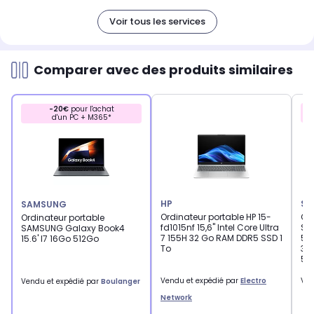
Voir tous les services
Comparer avec des produits similaires
-20€
pour l'achat
d'un PC + M365*
HP
SA
SAMSUNG
Ordinateur portable HP 15-
Ord
Ordinateur portable
fd1015nf 15,6" Intel Core Ultra
SA
SAMSUNG Galaxy Book4
7 155H 32 Go RAM DDR5 SSD 1
512
15.6' I7 16Go 512Go
To
35
51
Vendu et expédié par
Electro
Ven
Vendu et expédié par
Boulanger
Network