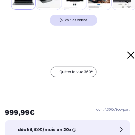
Voir les vidéos
Quitter la vue 360°
dont 4,30€
d'éco-part.
999,99€
dès
58,63€/mois
en 20x