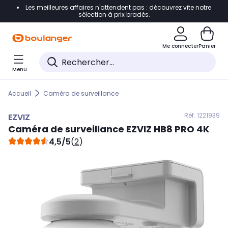
Les meilleures affaires n'attendent pas : découvrez vite notre
Accéder directement à la navigation
sélection à prix bradés.
Accéder directement au contenu
Me connecter
Panier
Accéder directement au pied de page
Menu
Accéder directement au chatbot
Accueil
Caméra de surveillance
Réf. 122
1939
EZVIZ
Caméra de surveillance
EZVIZ
HB8 PRO 4K
4,5/5
(
2
)