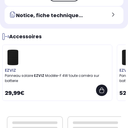
Notice, fiche technique...
Accessoires
EZVIZ
EZV
Panneau solaire
EZVIZ
Modèle-F 4W toute caméra sur
Pann
batterie
batte
29,99€
52