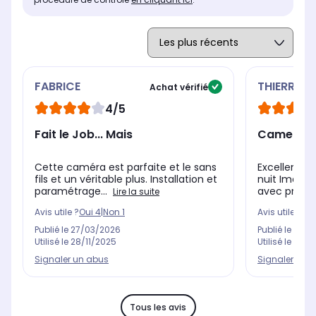
FABRICE
THIERRY
Achat vérifié
4/5
Fait le Job... Mais
Camera p
Cette caméra est parfaite et le sans
Excellente
fils et un véritable plus. Installation et
nuit Image 
paramétrage...
avec project
Lire la suite
Avis utile ?
Oui
4
|
Non
1
Avis utile ?
Oui
Publié le
27/03/2026
Publié le
27/0
Utilisé le
28/11/2025
Utilisé le
19/0
Signaler un abus
Signaler un 
Tous les avis