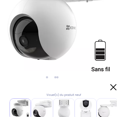
Visuel(s) du produit neuf