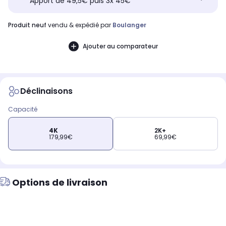
Apport de 49,5€ puis 3x 45€
produit neuf
vendu & expédié par
Boulanger
Ajouter au comparateur
Déclinaisons
Capacité
4K
2K+
179,99€
69,99€
Options de livraison